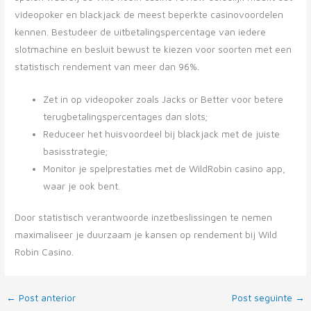
videopoker en blackjack de meest beperkte casinovoordelen
kennen. Bestudeer de uitbetalingspercentage van iedere
slotmachine en besluit bewust te kiezen voor soorten met een
statistisch rendement van meer dan 96%.
Zet in op videopoker zoals Jacks or Better voor betere
terugbetalingspercentages dan slots;
Reduceer het huisvoordeel bij blackjack met de juiste
basisstrategie;
Monitor je spelprestaties met de WildRobin casino app,
waar je ook bent.
Door statistisch verantwoorde inzetbeslissingen te nemen
maximaliseer je duurzaam je kansen op rendement bij Wild
Robin Casino.
←
Post anterior
Post seguinte
→