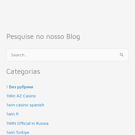
Pesquise no nosso Blog
P
e
Categorias
s
q
! Без рубрики
u
1Win AZ Casino
i
1win casino spanish
s
a
1win fr
r
1WIN Official In Russia
p
1win Turkiye