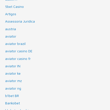
5bet Casino
Artigos
Assessoria Jurídica
austria
aviator
aviator brazil
aviator casino DE
aviator casino fr
aviator IN
aviator ke
aviator mz
aviator ng
b1bet BR
Bankobet