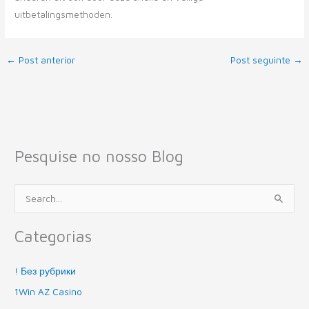
uitbetalingsmethoden.
←
Post anterior
Post seguinte
→
Pesquise no nosso Blog
P
e
Categorias
s
q
! Без рубрики
u
1Win AZ Casino
i