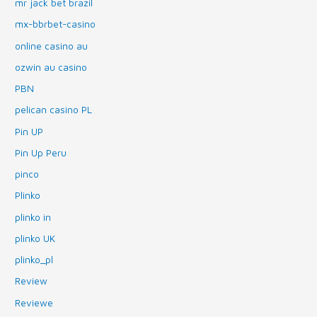
mr jack bet brazil
mx-bbrbet-casino
online casino au
ozwin au casino
PBN
pelican casino PL
Pin UP
Pin Up Peru
pinco
Plinko
plinko in
plinko UK
plinko_pl
Review
Reviewe