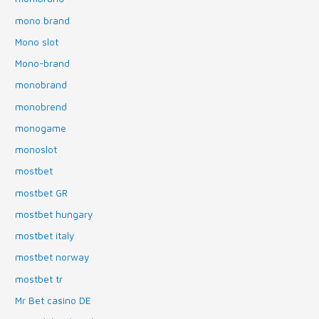
mono brand
Mono slot
Mono-brand
monobrand
monobrend
monogame
monoslot
mostbet
mostbet GR
mostbet hungary
mostbet italy
mostbet norway
mostbet tr
Mr Bet casino DE