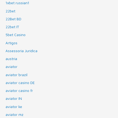
1xbet russian1
22bet
22Bet BD
22bet IT
5bet Casino
Artigos
Assessoria Jurídica
austria
aviator
aviator brazil
aviator casino DE
aviator casino fr
aviator IN
aviator ke
aviator mz