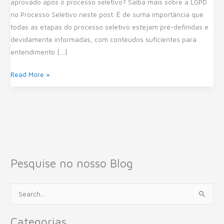
aprovado após o processo seletivo? Saiba mais sobre a LGPD
no Processo Seletivo neste post. É de suma importância que
todas as etapas do processo seletivo estejam pré-definidas e
devidamente informadas, com conteúdos suficientes para
entendimento […]
Read More »
Pesquise no nosso Blog
P
e
Categorias
s