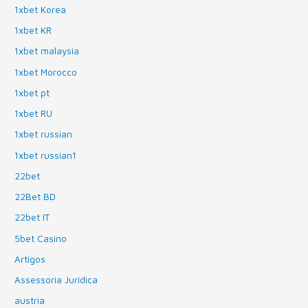
1xbet Korea
1xbet KR
1xbet malaysia
1xbet Morocco
1xbet pt
1xbet RU
1xbet russian
1xbet russian1
22bet
22Bet BD
22bet IT
5bet Casino
Artigos
Assessoria Jurídica
austria