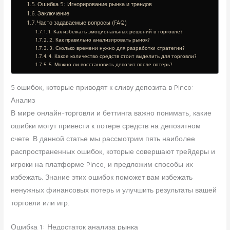
Ошибка 5: Игнорирование рынка и трендов
Заключение
Часто задаваемые вопросы (FAQ)
1. Как избежать эмоциональных решений в торговле?
2. Как правильно анализировать рынок?
3. Сколько времени нужно для разработки стратегии?
4. Какое количество средств стоит выделить для торговли?
5. Можно ли восстановить депозит после потерь?
5 ошибок, которые приводят к сливу депозита в Pinco:
Анализ
В мире онлайн-торговли и беттинга важно понимать, какие
ошибки могут привести к потере средств на депозитном
счете. В данной статье мы рассмотрим пять наиболее
распространенных ошибок, которые совершают трейдеры и
игроки на платформе Pinco, и предложим способы их
избежать. Знание этих ошибок поможет вам избежать
ненужных финансовых потерь и улучшить результаты вашей
торговли или игр.
Ошибка 1: Недостаток анализа рынка