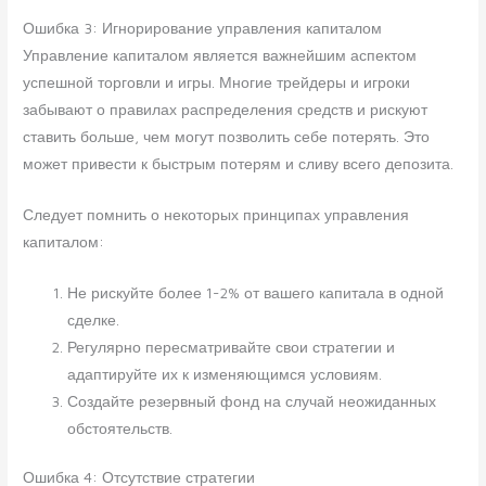
Ошибка 3: Игнорирование управления капиталом
Управление капиталом является важнейшим аспектом
успешной торговли и игры. Многие трейдеры и игроки
забывают о правилах распределения средств и рискуют
ставить больше, чем могут позволить себе потерять. Это
может привести к быстрым потерям и сливу всего депозита.
Следует помнить о некоторых принципах управления
капиталом:
Не рискуйте более 1-2% от вашего капитала в одной
сделке.
Регулярно пересматривайте свои стратегии и
адаптируйте их к изменяющимся условиям.
Создайте резервный фонд на случай неожиданных
обстоятельств.
Ошибка 4: Отсутствие стратегии