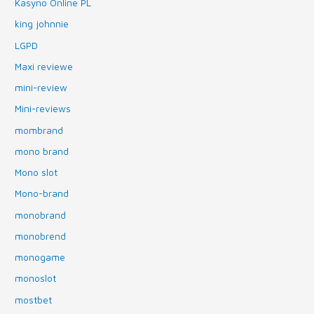
Kasyno Online PL
king johnnie
LGPD
Maxi reviewe
mini-review
Mini-reviews
mombrand
mono brand
Mono slot
Mono-brand
monobrand
monobrend
monogame
monoslot
mostbet