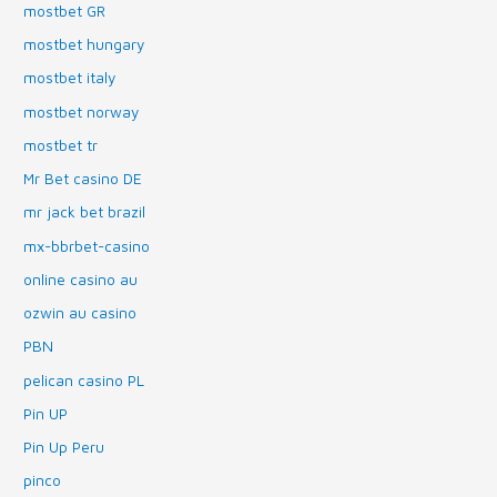
mostbet GR
mostbet hungary
mostbet italy
mostbet norway
mostbet tr
Mr Bet casino DE
mr jack bet brazil
mx-bbrbet-casino
online casino au
ozwin au casino
PBN
pelican casino PL
Pin UP
Pin Up Peru
pinco