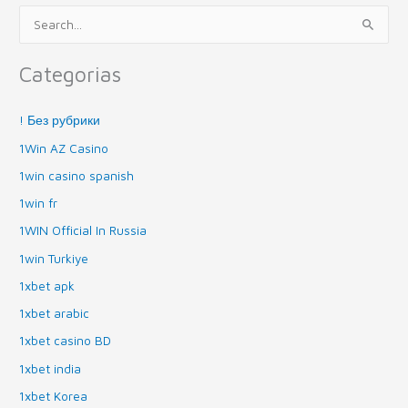
P
e
Categorias
s
q
! Без рубрики
u
1Win AZ Casino
i
1win casino spanish
s
a
1win fr
r
1WIN Official In Russia
p
1win Turkiye
o
1xbet apk
r
1xbet arabic
:
1xbet casino BD
1xbet india
1xbet Korea