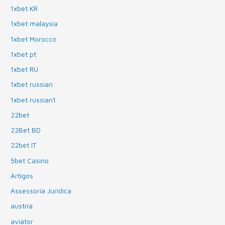
1xbet KR
1xbet malaysia
1xbet Morocco
1xbet pt
1xbet RU
1xbet russian
1xbet russian1
22bet
22Bet BD
22bet IT
5bet Casino
Artigos
Assessoria Jurídica
austria
aviator