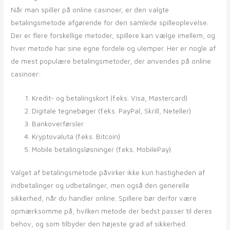
Når man spiller på online casinoer, er den valgte
betalingsmetode afgørende for den samlede spilleoplevelse.
Der er flere forskellige metoder, spillere kan vælge imellem, og
hver metode har sine egne fordele og ulemper. Her er nogle af
de mest populære betalingsmetoder, der anvendes på online
casinoer:
Kredit- og betalingskort (f.eks. Visa, Mastercard)
Digitale tegnebøger (f.eks. PayPal, Skrill, Neteller)
Bankoverførsler
Kryptovaluta (f.eks. Bitcoin)
Mobile betalingsløsninger (f.eks. MobilePay)
Valget af betalingsmetode påvirker ikke kun hastigheden af
indbetalinger og udbetalinger, men også den generelle
sikkerhed, når du handler online. Spillere bør derfor være
opmærksomme på, hvilken metode der bedst passer til deres
behov, og som tilbyder den højeste grad af sikkerhed.