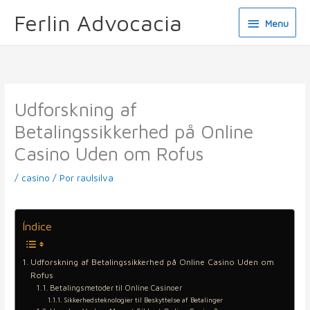
Ir
Menu
Ferlin Advocacia
Menu
para
o
conteúdo
Udforskning af
Betalingssikkerhed på Online
Casino Uden om Rofus
/
casino
/ Por
raulsilva
Índice
Udforskning af Betalingssikkerhed på Online Casino Uden om
Rofus
Betalingsmetoder til Online Casinoer
Sikkerhedsteknologier til Beskyttelse af Betalinger