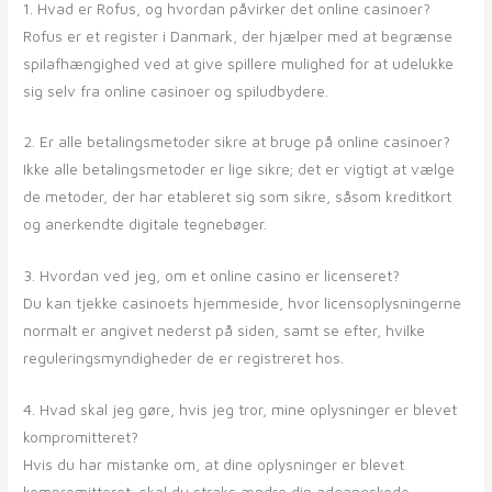
1. Hvad er Rofus, og hvordan påvirker det online casinoer?
Rofus er et register i Danmark, der hjælper med at begrænse
spilafhængighed ved at give spillere mulighed for at udelukke
sig selv fra online casinoer og spiludbydere.
2. Er alle betalingsmetoder sikre at bruge på online casinoer?
Ikke alle betalingsmetoder er lige sikre; det er vigtigt at vælge
de metoder, der har etableret sig som sikre, såsom kreditkort
og anerkendte digitale tegnebøger.
3. Hvordan ved jeg, om et online casino er licenseret?
Du kan tjekke casinoets hjemmeside, hvor licensoplysningerne
normalt er angivet nederst på siden, samt se efter, hvilke
reguleringsmyndigheder de er registreret hos.
4. Hvad skal jeg gøre, hvis jeg tror, mine oplysninger er blevet
kompromitteret?
Hvis du har mistanke om, at dine oplysninger er blevet