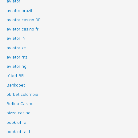
aviator
aviator brazil
aviator casino DE
aviator casino fr
aviator IN
aviator ke
aviator mz
aviator ng
b1bet BR
Bankobet
bbrbet colombia
Betida Casino
bizzo casino
book of ra
book of ra it