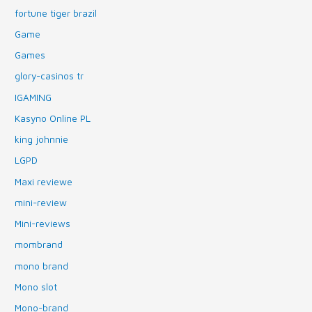
fortune tiger brazil
Game
Games
glory-casinos tr
IGAMING
Kasyno Online PL
king johnnie
LGPD
Maxi reviewe
mini-review
Mini-reviews
mombrand
mono brand
Mono slot
Mono-brand