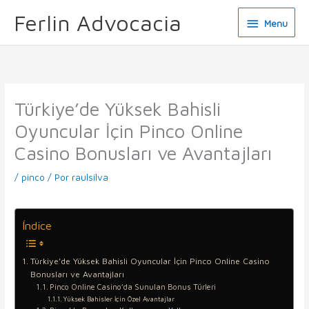
Ir
Menu
Ferlin Advocacia
Menu
para
o
conteúdo
Türkiye’de Yüksek Bahisli
Oyuncular İçin Pinco Online
Casino Bonusları ve Avantajları
/
pinco
/ Por
raulsilva
Índice
Türkiye’de Yüksek Bahisli Oyuncular İçin Pinco Online Casino
Bonusları ve Avantajları
Pinco Online Casino’da Sunulan Bonus Türleri
Yüksek Bahisler İçin Özel Avantajlar