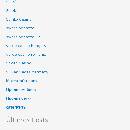
Slots`
Spiele
Spinko Casino
sweet bonanza
sweet bonanza TR
verde casino hungary
verde casino romania
Vovan Casino
vulkan vegas germany
Макси-обзорник
Пролив мейнов
Пролив сетки
сателлиты
Últimos Posts