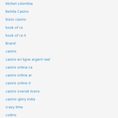
bbrbet colombia
Betida Casino
bizzo casino
book of ra
book of ra it
Brand
casino
casino en ligne argent reel
casino onlina ca
casino online ar
casinò online it
casino svensk licens
casino-glory india
crazy time
csdino