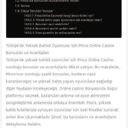
Pinco’da Bonusları Kullanmanın Yolları
Sonuç
Sıkça Sorulan Sorular
1. Pinco Online Casino’da hangi bonus türleri var?
2. Yüksek bahis yapan oyunculara özel avantajlar neler?
3. Bonusları nasıl alabilirim?
4. Bonusların çevrim şartları nedir?
5. Pinco güvenilir bir online casino mu?
Türkiye’de Yüksek Bahisli Oyuncular İçin Pinco Online Casino
Bonusları ve Avantajları
Türkiye’de yüksek bahisli oyuncular için Pinco Online Casino,
sunduğu bonuslar ve avantajlarla dikkat çekiyor. Bu makalede,
Pinco’nun sunduğu çeşitli bonusları, bunların nasıl
kazanılacağını ve yüksek bahis yapan oyunculara sağladığı
diğer faydaları inceleyeceğiz. Online casino dünyasında doğru
platformu seçmek, kazançları artırma ve oyun deneyimini
zenginleştirme anlamında oldukça önemlidir. Pinco, yüksek
bahis tutarlarıyla oynayan oyuncular için özel fırsatlar sunarak
onları öne çıkarmaktadır. Şimdi, bu bonusların ve avantajların
detaylarına dalalım.