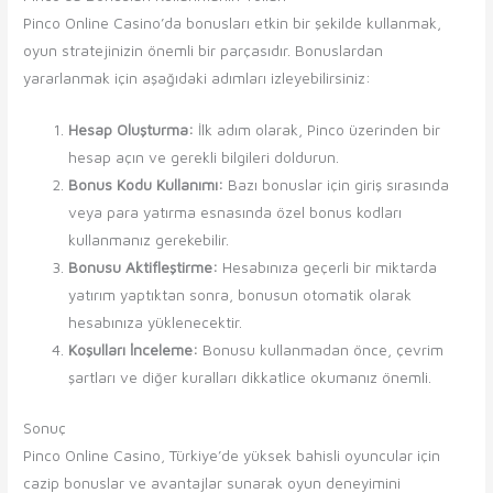
Pinco Online Casino’da bonusları etkin bir şekilde kullanmak,
oyun stratejinizin önemli bir parçasıdır. Bonuslardan
yararlanmak için aşağıdaki adımları izleyebilirsiniz:
Hesap Oluşturma:
İlk adım olarak, Pinco üzerinden bir
hesap açın ve gerekli bilgileri doldurun.
Bonus Kodu Kullanımı:
Bazı bonuslar için giriş sırasında
veya para yatırma esnasında özel bonus kodları
kullanmanız gerekebilir.
Bonusu Aktifleştirme:
Hesabınıza geçerli bir miktarda
yatırım yaptıktan sonra, bonusun otomatik olarak
hesabınıza yüklenecektir.
Koşulları İnceleme:
Bonusu kullanmadan önce, çevrim
şartları ve diğer kuralları dikkatlice okumanız önemli.
Sonuç
Pinco Online Casino, Türkiye’de yüksek bahisli oyuncular için
cazip bonuslar ve avantajlar sunarak oyun deneyimini