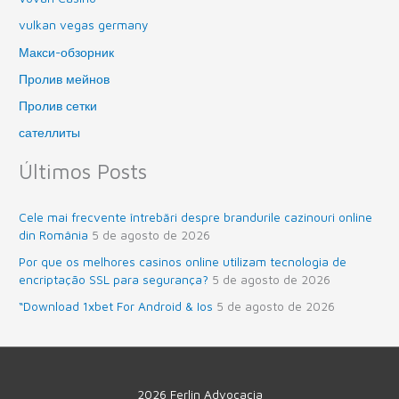
vulkan vegas germany
Макси-обзорник
Пролив мейнов
Пролив сетки
сателлиты
Últimos Posts
Cele mai frecvente întrebări despre brandurile cazinouri online
din România
5 de agosto de 2026
Por que os melhores casinos online utilizam tecnologia de
encriptação SSL para segurança?
5 de agosto de 2026
“Download 1xbet For Android & Ios
5 de agosto de 2026
2026
Ferlin Advocacia