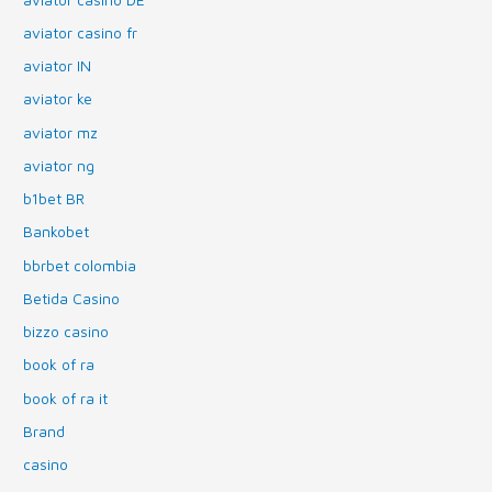
aviator casino fr
aviator IN
aviator ke
aviator mz
aviator ng
b1bet BR
Bankobet
bbrbet colombia
Betida Casino
bizzo casino
book of ra
book of ra it
Brand
casino