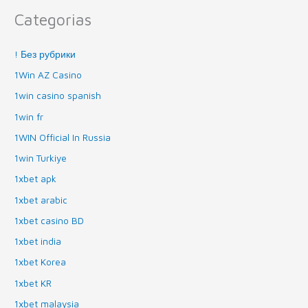
e
Categorias
s
q
! Без рубрики
u
1Win AZ Casino
i
1win casino spanish
s
a
1win fr
r
1WIN Official In Russia
p
1win Turkiye
o
1xbet apk
r
1xbet arabic
:
1xbet casino BD
1xbet india
1xbet Korea
1xbet KR
1xbet malaysia