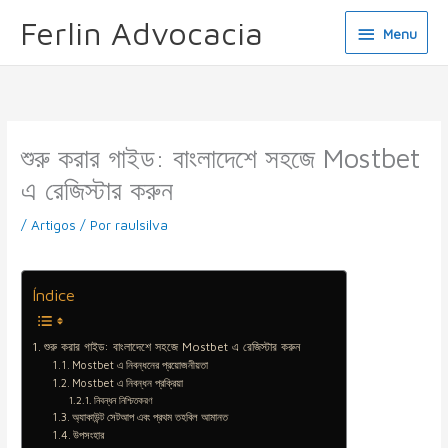
Ir
Menu
Ferlin Advocacia
Menu
para
o
conteúdo
শুরু করার গাইড: বাংলাদেশে সহজে Mostbet
এ রেজিস্টার করুন
/
Artigos
/ Por
raulsilva
Índice
শুরু করার গাইড: বাংলাদেশে সহজে Mostbet এ রেজিস্টার করুন
Mostbet এ নিবন্ধনের প্রয়োজনীয়তা
Mostbet এ নিবন্ধন প্রক্রিয়া
নিবন্ধন নিশ্চিতকরণ
অ্যাকাউন্ট সেটআপ এবং প্রথম তহবিল আমানত
উপসংহার