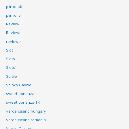
plinko UK
plinko_pl
Review
Reviewe
reviewer
Slot
Slots
Slots`
Spiele
Spinko Casino
sweet bonanza
sweet bonanza TR
verde casino hungary
verde casino romania
Vovan Casino