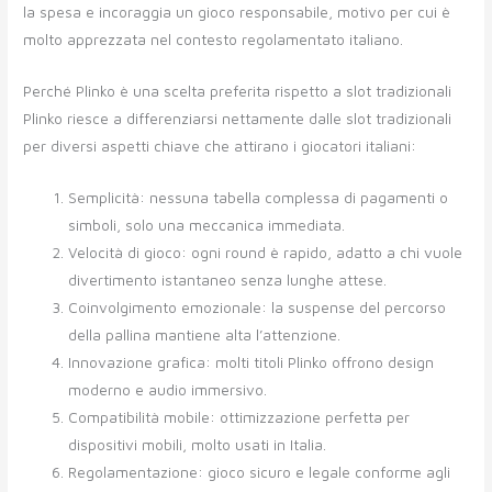
la spesa e incoraggia un gioco responsabile, motivo per cui è
molto apprezzata nel contesto regolamentato italiano.
Perché Plinko è una scelta preferita rispetto a slot tradizionali
Plinko riesce a differenziarsi nettamente dalle slot tradizionali
per diversi aspetti chiave che attirano i giocatori italiani:
Semplicità: nessuna tabella complessa di pagamenti o
simboli, solo una meccanica immediata.
Velocità di gioco: ogni round è rapido, adatto a chi vuole
divertimento istantaneo senza lunghe attese.
Coinvolgimento emozionale: la suspense del percorso
della pallina mantiene alta l’attenzione.
Innovazione grafica: molti titoli Plinko offrono design
moderno e audio immersivo.
Compatibilità mobile: ottimizzazione perfetta per
dispositivi mobili, molto usati in Italia.
Regolamentazione: gioco sicuro e legale conforme agli