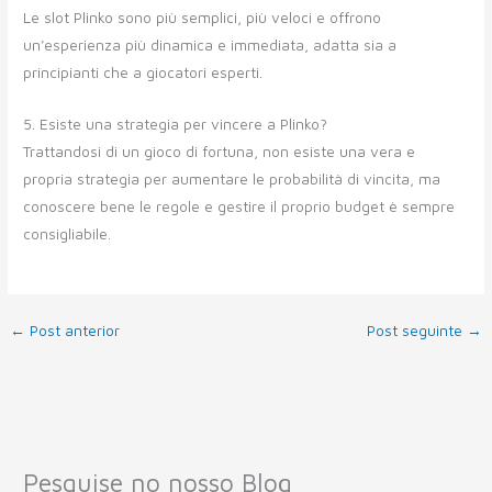
Le slot Plinko sono più semplici, più veloci e offrono
un’esperienza più dinamica e immediata, adatta sia a
principianti che a giocatori esperti.
5. Esiste una strategia per vincere a Plinko?
Trattandosi di un gioco di fortuna, non esiste una vera e
propria strategia per aumentare le probabilità di vincita, ma
conoscere bene le regole e gestire il proprio budget è sempre
consigliabile.
←
Post anterior
Post seguinte
→
Pesquise no nosso Blog