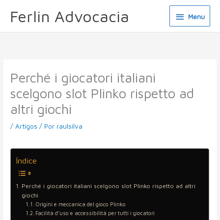
Ir
Menu
Ferlin Advocacia
Menu
para
o
conteúdo
Perché i giocatori italiani
scelgono slot Plinko rispetto ad
altri giochi
/
Artigos
/ Por
raulsilva
Índice
Perché i giocatori italiani scelgono slot Plinko rispetto ad altri
giochi
Origini e meccanica del gioco Plinko
Facilità d’uso e accessibilità per tutti i giocatori