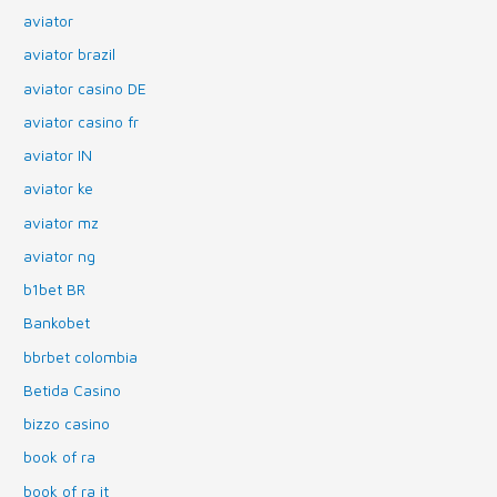
aviator
aviator brazil
aviator casino DE
aviator casino fr
aviator IN
aviator ke
aviator mz
aviator ng
b1bet BR
Bankobet
bbrbet colombia
Betida Casino
bizzo casino
book of ra
book of ra it