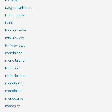
IGAMING
Kasyno Online PL
king johnnie
LGPD
Maxi reviewe
mini-review
Mini-reviews
mombrand
mono brand
Mono slot
Mono-brand
monobrand
monobrend
monogame
monoslot