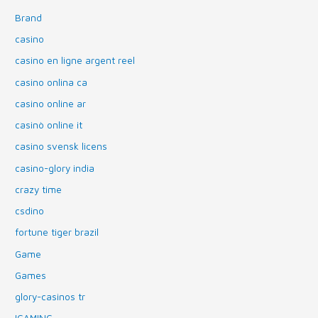
Brand
casino
casino en ligne argent reel
casino onlina ca
casino online ar
casinò online it
casino svensk licens
casino-glory india
crazy time
csdino
fortune tiger brazil
Game
Games
glory-casinos tr