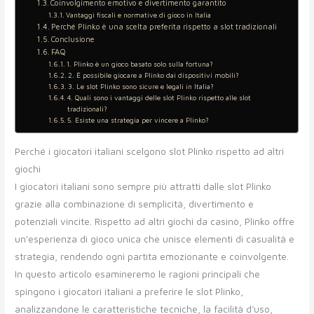
Coinvolgimento emotivo e divertimento garantito
Vantaggi fiscali e normative di gioco in Italia
Perché Plinko è una scelta preferita rispetto a slot tradizionali
Conclusione
FAQ
1. Plinko è un gioco basato solo sulla fortuna?
2. È possibile giocare a Plinko dai dispositivi mobili?
3. Le slot Plinko sono sicure e legali in Italia?
4. Quali sono i vantaggi delle slot Plinko rispetto alle slot
tradizionali?
5. Esiste una strategia per vincere a Plinko?
Perché i giocatori italiani scelgono slot Plinko rispetto ad altri
giochi
I giocatori italiani sono sempre più attratti dalle slot Plinko
grazie alla combinazione di semplicità, divertimento e
potenziali vincite. Rispetto ad altri giochi da casinò, Plinko offre
un’esperienza di gioco unica che unisce elementi di casualità e
strategia, rendendo ogni partita emozionante e coinvolgente.
In questo articolo esamineremo le ragioni principali che
spingono i giocatori italiani a preferire le slot Plinko,
analizzandone le caratteristiche tecniche, la facilità d’uso,