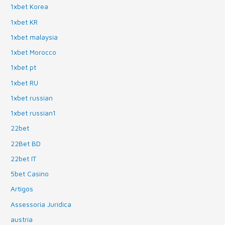
1xbet Korea
1xbet KR
1xbet malaysia
1xbet Morocco
1xbet pt
1xbet RU
1xbet russian
1xbet russian1
22bet
22Bet BD
22bet IT
5bet Casino
Artigos
Assessoria Jurídica
austria