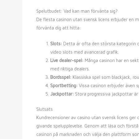
Spelutbudet: Vad kan man förvänta sig?
De flesta casinon utan svensk licens erbjuder en 
förvänta dig att hitta:
Slots:
Detta är ofta den största kategorin oc
video slots med avancerad grafik.
Live dealer-spel:
Många casinon har en sektio
med riktiga dealers.
Bordsspel:
Klassiska spel som blackjack, roul
Sportbetting:
Vissa casinon erbjuder även s
Jackpottar:
Stora progressiva jackpottar är 
Slutsats
Kundrecensioner av casino utan svensk licens ger o
givande spelupplevelse. Genom att läsa och förs
casinon på marknaden och välja den plattform som 