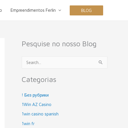
o
Empreendimentos Ferlin
BLOG
Pesquise no nosso Blog
P
e
Categorias
s
q
! Без рубрики
u
1Win AZ Casino
i
1win casino spanish
s
1win fr
a