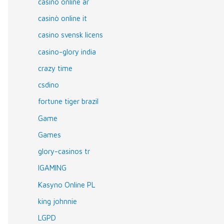
casino online ar
casinò online it
casino svensk licens
casino-glory india
crazy time
csdino
fortune tiger brazil
Game
Games
glory-casinos tr
IGAMING
Kasyno Online PL
king johnnie
LGPD