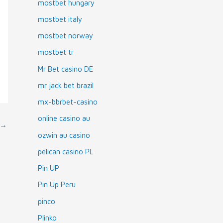
mostbet hungary
mostbet italy
mostbet norway
mostbet tr
Mr Bet casino DE
mr jack bet brazil
mx-bbrbet-casino
online casino au
→
ozwin au casino
pelican casino PL
Pin UP
Pin Up Peru
pinco
Plinko