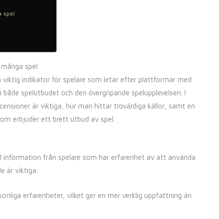
 spel
d många spel
 viktig indikator för spelare som letar efter plattformar med
 i både spelutbudet och den övergripande spelupplevelsen. I
ensioner är viktiga, hur man hittar trovärdiga källor, samt en
som erbjuder ett brett utbud av spel.
ll information från spelare som har erfarenhet av att använda
e är viktiga:
sonliga erfarenheter, vilket ger en mer verklig uppfattning än