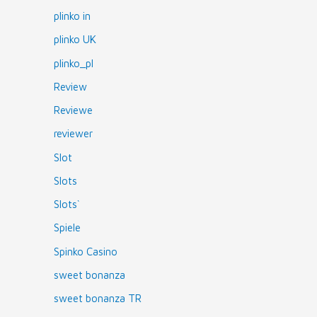
plinko in
plinko UK
plinko_pl
Review
Reviewe
reviewer
Slot
Slots
Slots`
Spiele
Spinko Casino
sweet bonanza
sweet bonanza TR