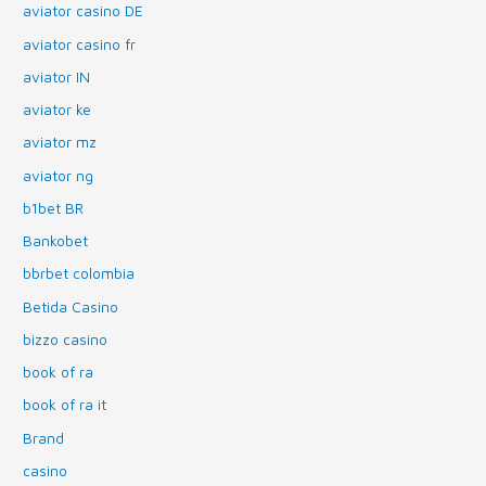
aviator casino DE
aviator casino fr
aviator IN
aviator ke
aviator mz
aviator ng
b1bet BR
Bankobet
bbrbet colombia
Betida Casino
bizzo casino
book of ra
book of ra it
Brand
casino