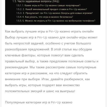
Часто задаваемые вопросы (FAQ)
1. Какие игры в Pin-Up казино самые популярные?
2. Какой минимальный предел ставок в Pin-Up казино?
3. Предлагает ли Pin-Up казино бонусы для новых игроков?
4. Как узнать, что игра в казино безопасна?
5. Можно ли играть в Pin-Up казино на мобильном телефоне?
Как выбрать лучшие игры в Pin-Up казино играть онлайн
Выбор лучших игр в Pin-Up казино для онлайн-игры может
быть непростой задачей, особенно с учетом большого
разнообразия предложений. В этой статье мы обсудим
ключевые факторы, которые помогут вам сделать
правильный выбор, а также предложим полезные советы и
рекомендации. Мы также рассмотрим самые популярные
категории игр и расскажем, на что следует обратить
внимание при выборе. Итак, давайте разберемся, как
выбрать игры, которые подарят вам множество
положительных эмоций и шанс на выигрыш!
Популярные категории игр в Pin-Up казино