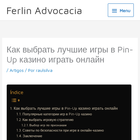
Ir
Menu
Ferlin Advocacia
Menu
para
o
conteúdo
Как выбрать лучшие игры в Pin-
Up казино играть онлайн
/
Artigos
/ Por
raulsilva
Índice
Как выбрать лучшие игры в Pin-Up казино играть онлайн
Популярные категории игр в Pin-Up казино
Как выбрать игровую стратегию
Выбор игр по признакам
Советы по безопасности при игре в онлайн-казино
Заключение