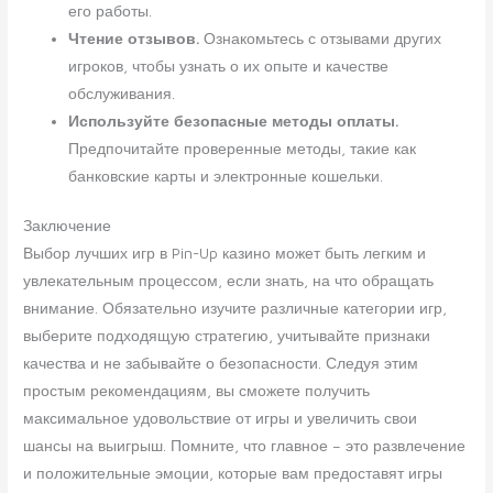
его работы.
Чтение отзывов.
Ознакомьтесь с отзывами других
игроков, чтобы узнать о их опыте и качестве
обслуживания.
Используйте безопасные методы оплаты.
Предпочитайте проверенные методы, такие как
банковские карты и электронные кошельки.
Заключение
Выбор лучших игр в Pin-Up казино может быть легким и
увлекательным процессом, если знать, на что обращать
внимание. Обязательно изучите различные категории игр,
выберите подходящую стратегию, учитывайте признаки
качества и не забывайте о безопасности. Следуя этим
простым рекомендациям, вы сможете получить
максимальное удовольствие от игры и увеличить свои
шансы на выигрыш. Помните, что главное – это развлечение
и положительные эмоции, которые вам предоставят игры