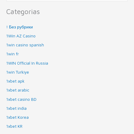
e
Categorias
s
q
! Без рубрики
u
1Win AZ Casino
i
1win casino spanish
s
a
1win fr
r
1WIN Official In Russia
p
1win Turkiye
o
1xbet apk
r
1xbet arabic
:
1xbet casino BD
1xbet india
1xbet Korea
1xbet KR