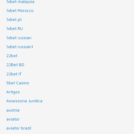
1xbet malaysia
1xbet Morocco
1xbet pt
1xbet RU
1xbet russian
1xbet russian1
22bet
22Bet BD
22bet IT
5bet Casino
Artigos
Assessoria Jurídica
austria
aviator
aviator brazil