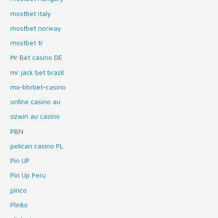
mostbet italy
mostbet norway
mostbet tr
Mr Bet casino DE
mr jack bet brazil
mx-bbrbet-casino
online casino au
ozwin au casino
PBN
pelican casino PL
Pin UP
Pin Up Peru
pinco
Plinko