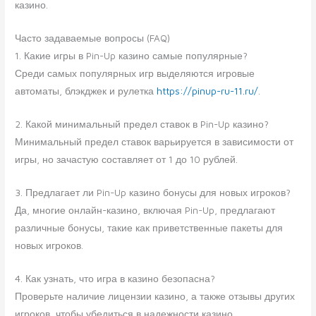
казино.
Часто задаваемые вопросы (FAQ)
1. Какие игры в Pin-Up казино самые популярные?
Среди самых популярных игр выделяются игровые
автоматы, блэкджек и рулетка
https://pinup-ru-11.ru/
.
2. Какой минимальный предел ставок в Pin-Up казино?
Минимальный предел ставок варьируется в зависимости от
игры, но зачастую составляет от 1 до 10 рублей.
3. Предлагает ли Pin-Up казино бонусы для новых игроков?
Да, многие онлайн-казино, включая Pin-Up, предлагают
различные бонусы, такие как приветственные пакеты для
новых игроков.
4. Как узнать, что игра в казино безопасна?
Проверьте наличие лицензии казино, а также отзывы других
игроков, чтобы убедиться в надежности казино.