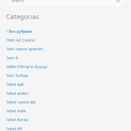
P
e
Categorias
s
q
! Без рубрики
u
1Win AZ Casino
i
1win casino spanish
s
a
1win fr
r
1WIN Official In Russia
p
1win Turkiye
o
1xbet apk
r
1xbet arabic
:
1xbet casino BD
1xbet india
1xbet Korea
1xbet KR