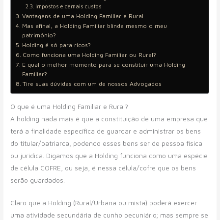
Impostos e demais custos
Vantagens de uma Holding Familiar e Rural
Mas afinal, a Holding Familiar blinda mesmo o meu
patrimônio?
Holding é só para ricos?
Como funciona uma Holding Familiar ou Rural?
E qual o melhor momento para se constituir uma Holding
Familiar?
Tire suas dúvidas com um de nossos Advogados
O que é uma Holding Familiar e Rural?
A holding nada mais é que a constituição de uma empresa que
terá a finalidade específica de guardar e administrar os bens
do titular/patriarca, podendo esses bens ser de pessoa física
ou jurídica. Digamos que a Holding funciona como uma espécie
de célula COFRE, ou seja, é nessa célula/cofre que os bens
serão guardados.
Claro que a Holding (Rural/Urbana ou mista) poderá exercer
uma atividade secundária de cunho pecuniário; mas sempre se