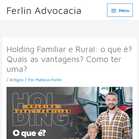
Ir
Menu
Ferlin Advocacia
Menu
para
o
conteúdo
Holding Familiar e Rural: o que é?
Quais as vantagens? Como ter
uma?
/
Artigos
/ Por
Mateus Ferlin