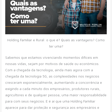
Holding Familiar e Rural: o que é? Quais as vantagens? Como
ter uma?
Sabemos que estamos vivenciando momentos difíceis em
nossas vidas, sejam por motivos de saúde ou econômicos.
Com a chegada da tecnologia, ainda mais agora com a
chegada da tecnologia 5G, as complexidades nos negócios
cresceram exponencialmente, aumentando a concorrência e
exigindo a cada minuto dos empresários, produtores rurais,
agricultores e de qualquer pessoa, uma maior responsabilidade
para com seus negócios. E é aí que uma Holding Familiar
aparece para dar proteção e segurança aos empresários e