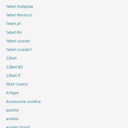
1xbet malaysia
1xbet Morocco
1xbet pt
1xbet RU
1xbet russian
1xbet russian1
22bet
22Bet BD
22bet IT
5bet Casino
Artigos
Assessoria Jurídica
austria
aviator
aviator brazil