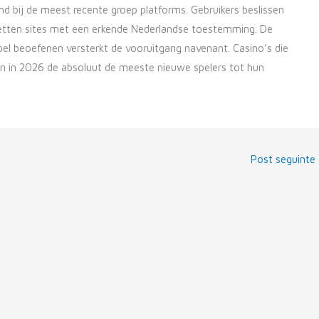
d bij de meest recente groep platforms. Gebruikers beslissen
zetten sites met een erkende Nederlandse toestemming. De
spel beoefenen versterkt de vooruitgang navenant. Casino’s die
ken in 2026 de absoluut de meeste nieuwe spelers tot hun
Post seguinte