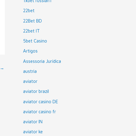
1xbet russian1
22bet
22Bet BD
22bet IT
5bet Casino
Artigos
Assessoria Jurídica
→
austria
aviator
aviator brazil
aviator casino DE
aviator casino fr
aviator IN
aviator ke