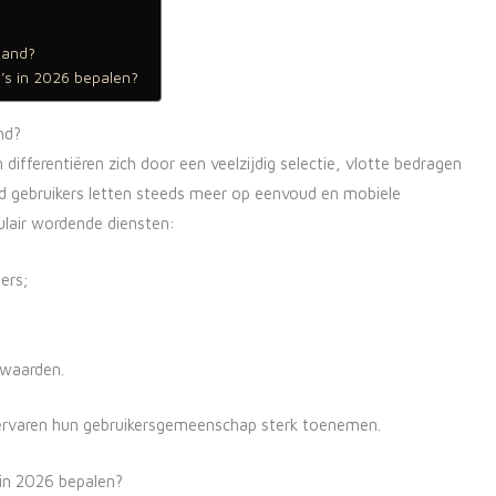
land?
o’s in 2026 bepalen?
nd?
ifferentiëren zich door een veelzijdig selectie, vlotte bedragen
d gebruikers letten steeds meer op eenvoud en mobiele
ulair wordende diensten:
ers;
rwaarden.
, ervaren hun gebruikersgemeenschap sterk toenemen.
s in 2026 bepalen?