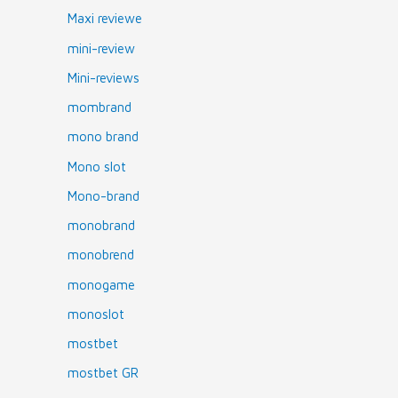
Maxi reviewe
mini-review
Mini-reviews
mombrand
mono brand
Mono slot
Mono-brand
monobrand
monobrend
monogame
monoslot
mostbet
mostbet GR