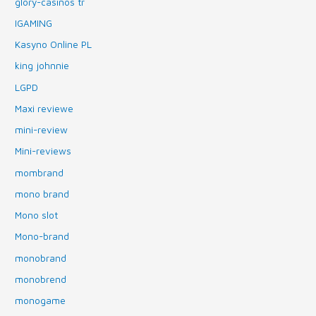
glory-casinos tr
IGAMING
Kasyno Online PL
king johnnie
LGPD
Maxi reviewe
mini-review
Mini-reviews
mombrand
mono brand
Mono slot
Mono-brand
monobrand
monobrend
monogame